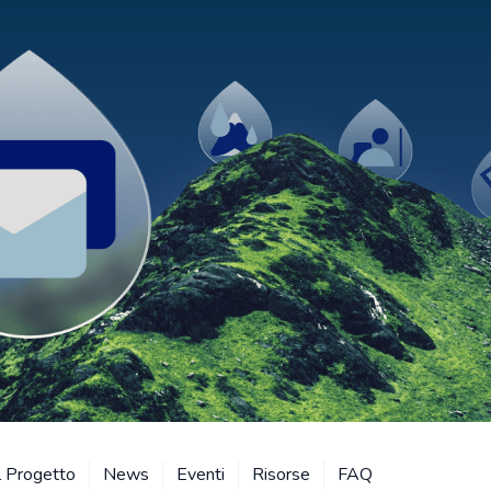
l Progetto
News
Eventi
Risorse
FAQ