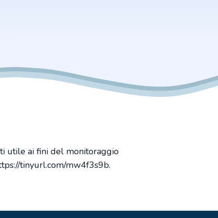
i utile ai fini del monitoraggio
ttps://tinyurl.com/mw4f3s9b
.