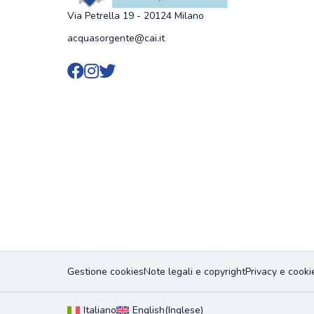
Via Petrella 19 - 20124 Milano
acquasorgente@cai.it
Vai al profilo Facebook di Acqu
Vai al profilo Instagram di Ac
Vai al canale X di Acqua So
Gestione cookies
Note legali e copyright
Privacy e cooki
Italiano
English
(
Inglese
)