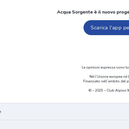
Acqua Sorgente è il nuovo proget
Scarica l'app p
a Sorgente
qua Sorgente
rgente
Le opinioni espresse sono tut
Né l’Unione europea né l
Finanziato nell’ambito del 
© – 2025 – Club Alpino Ita
e