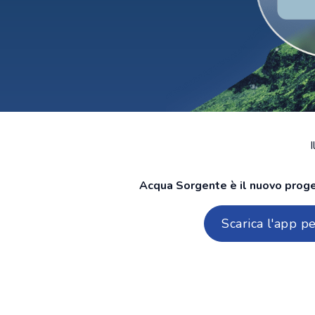
I
Acqua Sorgente è il nuovo proget
Scarica l'app p
a Sorgente
qua Sorgente
rgente