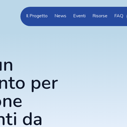
Il Progetto
News
Eventi
Risorse
FAQ
un
nto per
one
nti da