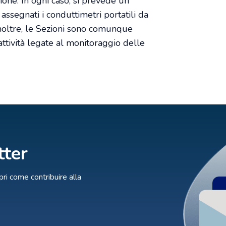
zione. In ogni caso, si prevede un
ssegnati i conduttimetri portatili da
noltre, le Sezioni sono comunque
ttività legate al monitoraggio delle
tter
ri come contribuire alla