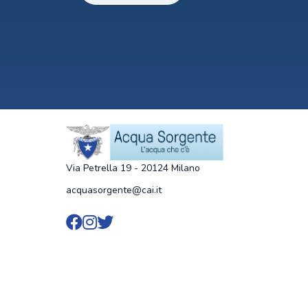
Via Petrella 19 - 20124 Milano
acquasorgente@cai.it
Vai al profilo Facebook di Acqu
Vai al profilo Instagram di Ac
Vai al canale X di Acqua So